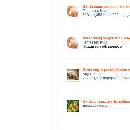
Ultrahangos ragcsaloriszto-
Terhesség Klub
688 link
,
353 videó
,
308 bejeg
Prescribing dehydration, all
Terhesség Klub
Hozzászólások száma: 5
Biztonságos probiotikumot s
Anyák Klubja
287 link
,
212 bejegyzés
,
115 v
Káros a magzatra, ha jódhi
Egészségkuckó