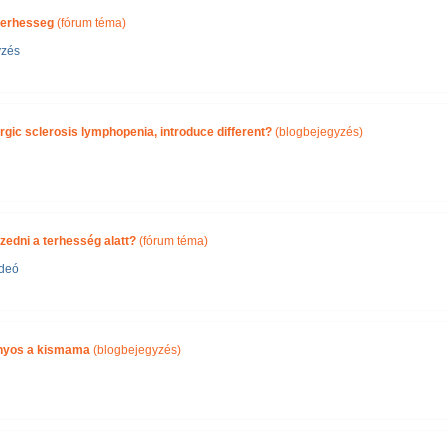
terhesseg
(fórum téma)
yzés
ergic sclerosis lymphopenia, introduce different?
(blogbejegyzés)
zedni a terhesség alatt?
(fórum téma)
ideó
ányos a kismama
(blogbejegyzés)