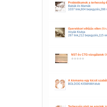
Probiotikumok a terhesség é
Babák és Mamák
1037 link
,
604 bejegyzés
,
286 
Gyerekkori elhízás ellen
(fór
Anyák Klubja
287 link
,
212 bejegyzés
,
115 v
NST és CTG vizsgálatok
00
A kismama egy kicsit szabály
BOLDOG KISMAMA klub
Terhesség alatt ne együnk zs