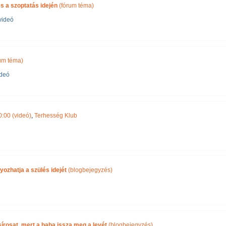
s a szoptatás idején
(fórum téma)
videó
um téma)
ideó
:00 (videó)
,
Terhesség Klub
ozhatja a szülés idejét
(blogbejegyzés)
írosat, mert a baba issza meg a levét
(blogbejegyzés)