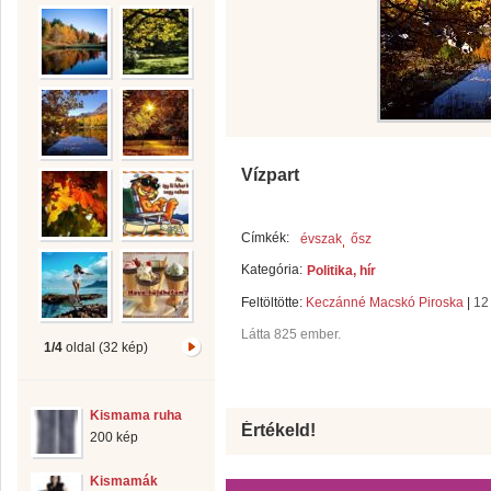
Vízpart
Címkék:
évszak
ősz
Kategória:
Politika, hír
Feltöltötte:
Keczánné Macskó Piroska
|
12
Látta 825 ember.
1/4
oldal (32 kép)
Kismama ruha
Értékeld!
200 kép
Kismamák