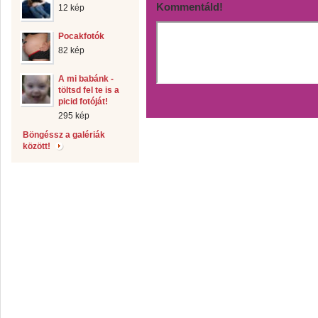
Kommentáld!
12 kép
Pocakfotók
82 kép
A mi babánk -
töltsd fel te is a
picid fotóját!
295 kép
Böngéssz a galériák
között!