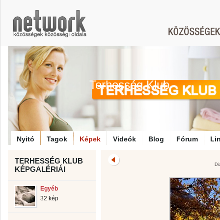
Terhesség Klub
Nyitó
Tagok
Képek
Videók
Blog
Fórum
Li
TERHESSÉG KLUB
Di
KÉPGALÉRIÁI
Egyéb
32 kép