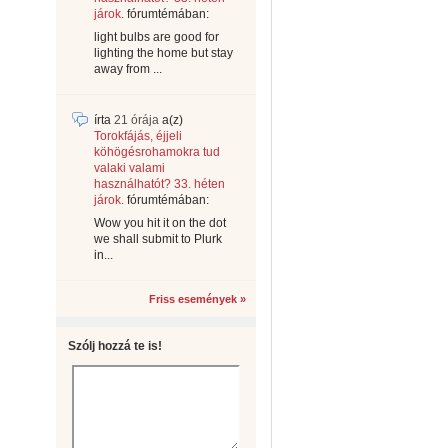
járok.
fórumtémában:
light bulbs are good for
lighting the home but stay
away from ...
írta
21 órája
a(z)
Torokfájás, éjjeli
köhögésrohamokra tud
valaki valami
használhatót? 33. héten
járok.
fórumtémában:
Wow you hit it on the dot
we shall submit to Plurk
in...
Friss események »
Szólj hozzá te is!