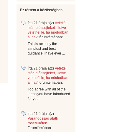
Ez történt a közösségben:
írta
21 órája
a(z)
Vetettél
már le őssejteket, illetve
vetetnél le, ha mődodban
állna?
fórumtémában:
This is actually the
simplest and best
guidance I have ever ...
írta
21 órája
a(z)
Vetettél
már le őssejteket, illetve
vetetnél le, ha mődodban
állna?
fórumtémában:
I do agree with all of the
ideas you have introduced
for your ...
írta
21 órája
a(z)
Várandósság alatti
rosszullétek
fórumtémában: