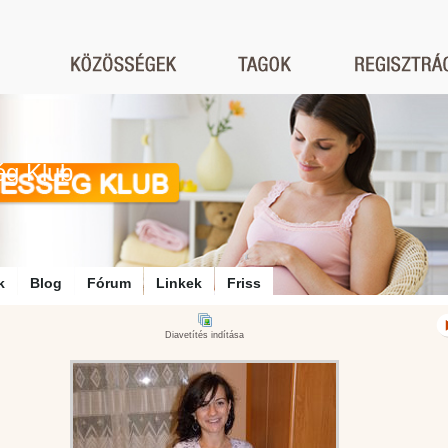
ég Klub
k
Blog
Fórum
Linkek
Friss
Diavetítés indítása