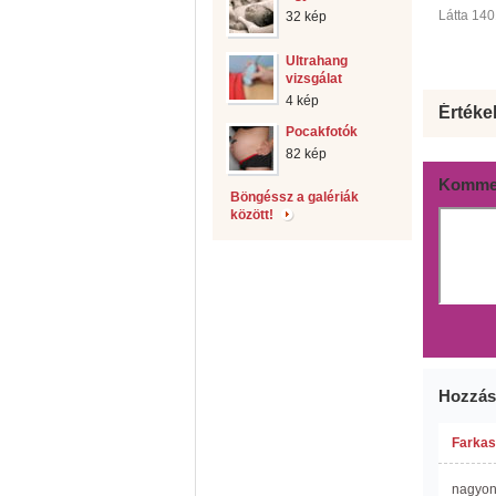
Látta 140
32 kép
Ultrahang
vizsgálat
4 kép
Értéke
Pocakfotók
82 kép
Kommen
Böngéssz a galériák
között!
Hozzás
Farkas
nagyon 