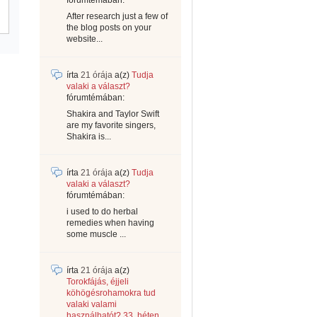
fórumtémában:
After research just a few of
the blog posts on your
website...
írta
21 órája
a(z)
Tudja
valaki a választ?
fórumtémában:
Shakira and Taylor Swift
are my favorite singers,
Shakira is...
írta
21 órája
a(z)
Tudja
valaki a választ?
fórumtémában:
i used to do herbal
remedies when having
some muscle ...
írta
21 órája
a(z)
Torokfájás, éjjeli
köhögésrohamokra tud
valaki valami
használhatót? 33. héten