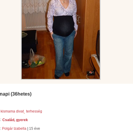
napi (36hetes)
kismama divat
terhesség
:
Család, gyerek
e:
Polgár Izabella
|
15 éve