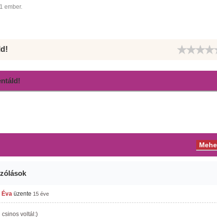
1 ember.
ld!
táld!
zólások
 Éva
üzente
15 éve
csinos voltál:)