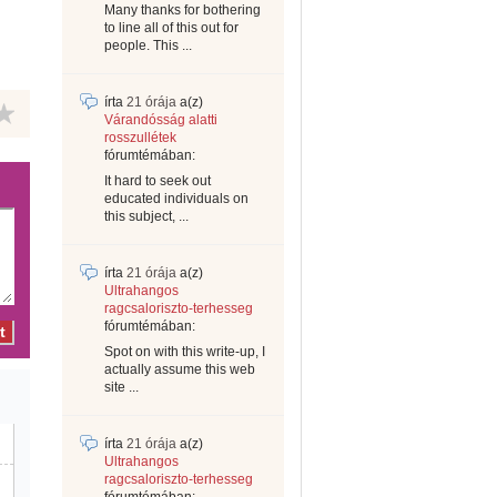
Many thanks for bothering
to line all of this out for
people. This ...
írta
21 órája
a(z)
Várandósság alatti
rosszullétek
fórumtémában:
It hard to seek out
educated individuals on
this subject, ...
írta
21 órája
a(z)
Ultrahangos
ragcsaloriszto-terhesseg
fórumtémában:
Spot on with this write-up, I
actually assume this web
site ...
írta
21 órája
a(z)
Ultrahangos
ragcsaloriszto-terhesseg