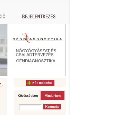
Kép feltöltése
Közösségben
Mindenben