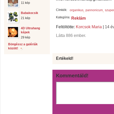
11 kép
Címkék:
organikus
pannonicum
szuper
Babakocsik
Kategória:
Reklám
21 kép
Feltöltötte:
Korcsok Maria
|
14 é
4D Ultrahang
képek
Látta 886 ember.
29 kép
Böngéssz a galériák
között!
Értékeld!
Kommentáld!