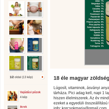
18 éle magyar zöldsé
1/2
oldal (13 kép)
Lúgosít, vitaminok, ásványi an
Vajúdási pózok
tárháza. Pici adag kell, napi 1 
4 kép
hiszen élelmiszerek. Az év min
ezeket a egyedüli összeállítású
ikrek
info: korcsokmaria@gmail.com