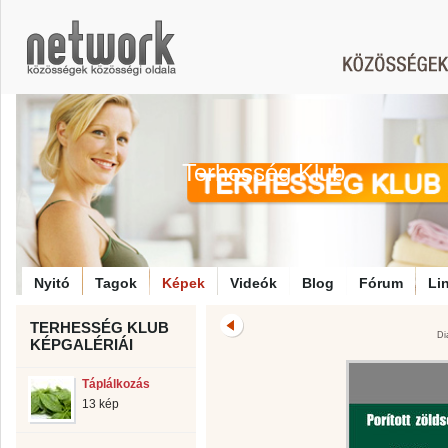
Terhesség Klub
Nyitó
Tagok
Képek
Videók
Blog
Fórum
Li
TERHESSÉG KLUB
Di
KÉPGALÉRIÁI
Táplálkozás
13 kép