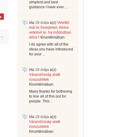
simplest and best
guidance I have ever ...
írta
19 órája
a(z)
Vetettél
már le őssejteket, illetve
vetetnél le, ha mődodban
állna?
fórumtémában:
I do agree with all of the
ideas you have introduced
for your ...
írta
19 órája
a(z)
Várandósság alatti
rosszullétek
fórumtémában:
Many thanks for bothering
to line all of this out for
people. This ...
írta
19 órája
a(z)
Várandósság alatti
rosszullétek
fórumtémában: