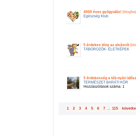
4000 éves gyógyulás!
(blogbe
Egészség Klub
5 érdekes tény az alvásról
(bl
TÁBOROZÓK- ÉLETKÉPEK
5 érdekesség a téli-nyári idős
TERMÉSZET BARÁTI KÖR
Hozzászólások száma: 1
1
2
3
4
5
6
7
...
115
követke