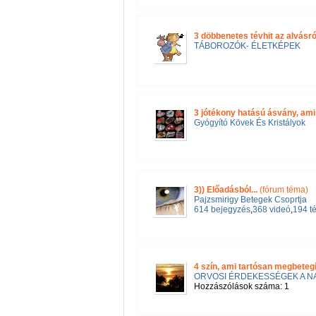
3 döbbenetes tévhit az alvásró
TÁBOROZÓK- ÉLETKÉPEK
3 jótékony hatású ásvány, am
Gyógyító Kövek És Kristályok
3)) Előadásból...
(fórum téma)
Pajzsmirigy Betegek Csoprtja
614 bejegyzés
,
368 videó
,
194 t
4 szín, ami tartósan megbetegí
ORVOSI ÉRDEKESSÉGEK A N
Hozzászólások száma: 1