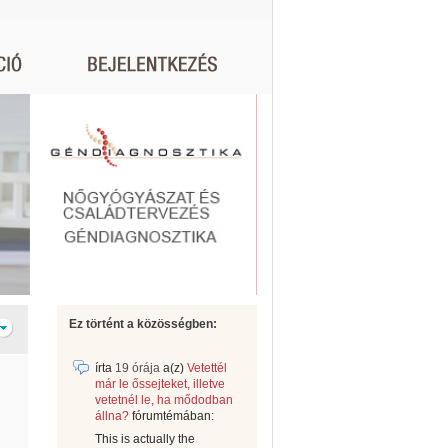
Ez történt a közösségben:
írta
19 órája
a(z)
Vetettél
már le őssejteket, illetve
vetetnél le, ha mődodban
állna?
fórumtémában:
This is actually the