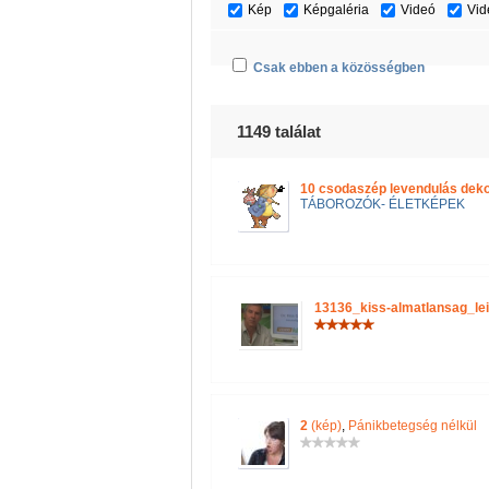
Kép
Képgaléria
Videó
Vid
Csak ebben a közösségben
1149 találat
10 csodaszép levendulás deko
TÁBOROZÓK- ÉLETKÉPEK
13136_kiss-almatlansag_le
2
(kép)
,
Pánikbetegség nélkül