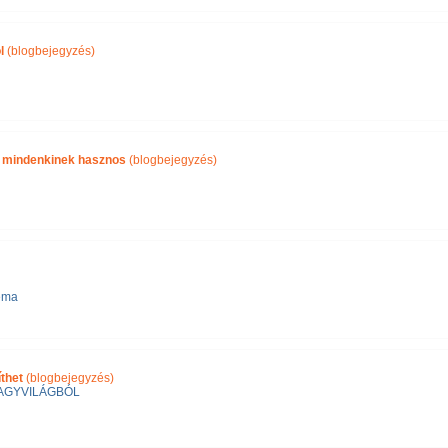
l
(blogbejegyzés)
i mindenkinek hasznos
(blogbejegyzés)
éma
thet
(blogbejegyzés)
AGYVILÁGBÓL