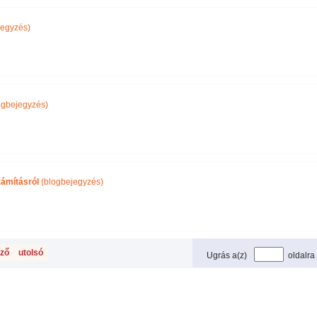
jegyzés)
ogbejegyzés)
zámításról
(blogbejegyzés)
ző
utolsó
Ugrás a(z)
oldalra