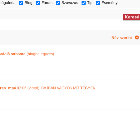
eógaléria
Blog
Fórum
Szavazás
Tip
Esemény
Név szerint
ráció otthonra
(blogbejegyzés)
iras_mp4
02:06 (videó)
,
BAJBAN VAGYOK MIT TEGYEK