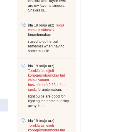
Shakira and Taylor Swift
are my favorite singers,
Shakira is...
írta
19 órája
a(z)
Tudja
valaki a választ?
fórumtémában:
i used to do herbal
remedies when having
some muscle ...
írta
19 órája
a(z)
Torokfájás, éjjeli
köhögésrohamokra tud
valaki valami
használhatót? 33. héten
járok.
fórumtémában:
light bulbs are good for
lighting the home but stay
away from ...
írta
19 órája
a(z)
Torokfájás, éjjeli
köhögésrohamokra tud