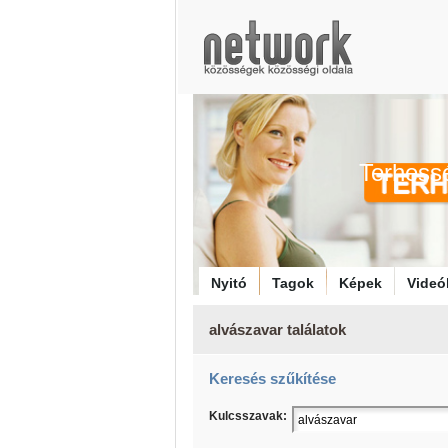
Terhess
Nyitó
Tagok
Képek
Videó
alvászavar találatok
Keresés szűkítése
Kulcsszavak: