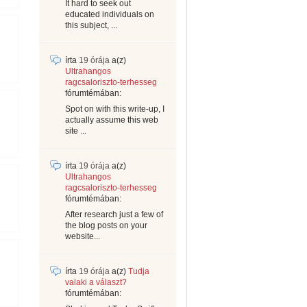
It hard to seek out
educated individuals on
this subject, ...
írta
19 órája
a(z)
Ultrahangos
ragcsaloriszto-terhesseg
fórumtémában:
Spot on with this write-up, I
actually assume this web
site ...
írta
19 órája
a(z)
Ultrahangos
ragcsaloriszto-terhesseg
fórumtémában:
After research just a few of
the blog posts on your
website...
írta
19 órája
a(z)
Tudja
valaki a választ?
fórumtémában: