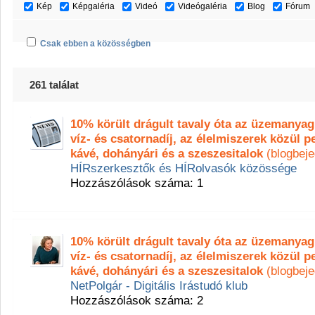
Kép
Képgaléria
Videó
Videógaléria
Blog
Fórum
Csak ebben a közösségben
261 találat
10% körült drágult tavaly óta az üzemanyag
víz- és csatornadíj, az élelmiszerek közül pe
kávé, dohányári és a szeszesitalok
(blogbej
HÍRszerkesztők és HÍRolvasók közössége
Hozzászólások száma: 1
10% körült drágult tavaly óta az üzemanyag
víz- és csatornadíj, az élelmiszerek közül pe
kávé, dohányári és a szeszesitalok
(blogbej
NetPolgár - Digitális Irástudó klub
Hozzászólások száma: 2