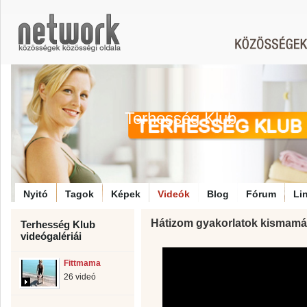
Terhesség Klub
Nyitó
Tagok
Képek
Videók
Blog
Fórum
Li
Hátizom gyakorlatok kismam
Terhesség Klub
videógalériái
Fittmama
26 videó