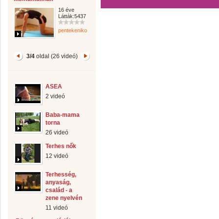
16 éve
Látták:5437
pentekeniko
3/4
oldal (26 videó)
ASEA
2 videó
Baba-mama
torna
26 videó
Terhes nők
12 videó
Terhesség,
anyaság,
család - a
zene nyelvén
11 videó