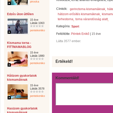
növekszik, és az állandó emelgetést, cipel
piroska
Címkék:
gerinctorna kismamáknak
háte
Edzés úton útfélen
hátizom erősítés kismamáknak
kismama
terhestorna
torna várandósság alatt
15 éve
Látták:1063
Kategória:
Sport
pentekeniko
Feltöltötte:
Péntek Enikő
|
15 éve
Látta 3577 ember.
Kismama torna -
FITTMAMABLOG
15 éve
Látták:1880
Értékeld!
pentekeniko
Hátizom gyakorlatok
Kommentáld!
kismamáknak
15 éve
Látták:3578
pentekeniko
Hasizom gyakorlatok
kismamáknak