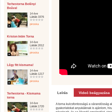
Terhestorna Belényi
Beával
14 éve
Látták:3376
piroska
Kriston Intim Torna
14 éve
Látták:2012
piroska
Légy fitt kismama!
14 éve
Látták:1217
piroska
Leírás
Videó beágyazása
Terhestorna - Kismama
torna
14 éve
A torna kulcsfontosságú a várandósság al
Látták:1720
gyakorlatokat anyukáknak is ajánlom, hi