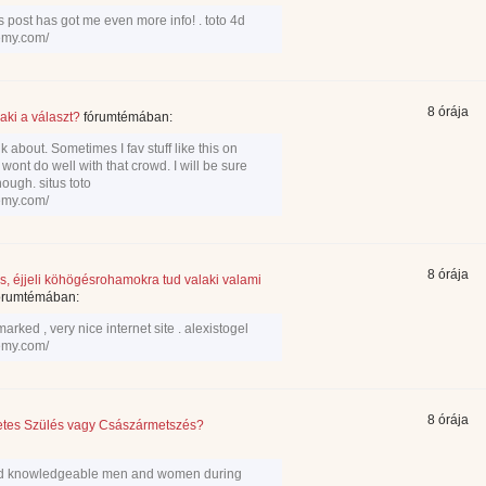
his post has got me even more info! . toto 4d
demy.com/
8 órája
aki a választ?
fórumtémában:
lk about. Sometimes I fav stuff like this on
 wont do well with that crowd. I will be sure
ough. situs toto
demy.com/
8 órája
s, éjjeli köhögésrohamokra tud valaki valami
órumtémában:
rked , very nice internet site . alexistogel
demy.com/
8 órája
tes Szülés vagy Császármetszés?
 find knowledgeable men and women during