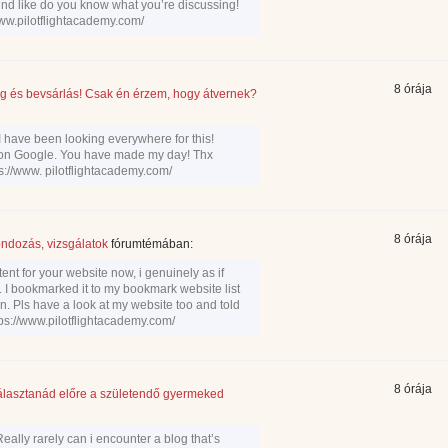
und like do you know what you’re discussing!
www.pilotflightacademy.com/
8 órája
g és bevsárlás! Csak én érzem, hogy átvernek?
. I have been looking everywhere for this!
 on Google. You have made my day! Thx
ps://www. pilotflightacademy.com/
8 órája
ndozás, vizsgálatok
fórumtémában:
tent for your website now, i genuinely as if
. I bookmarked it to my bookmark website list
. Pls have a look at my website too and told
tps://www.pilotflightacademy.com/
8 órája
lasztanád előre a születendő gyermeked
Really rarely can i encounter a blog that’s