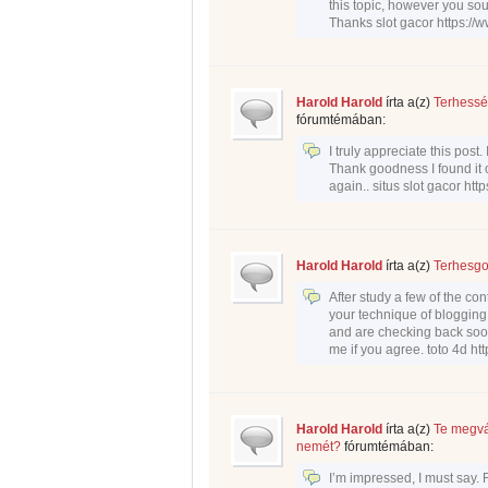
this topic, however you so
Thanks slot gacor https://
Harold Harold
írta a(z)
Terhessé
fórumtémában:
I truly appreciate this post
Thank goodness I found it
again.. situs slot gacor htt
Harold Harold
írta a(z)
Terhesgo
After study a few of the con
your technique of blogging
and are checking back soon
me if you agree. toto 4d ht
Harold Harold
írta a(z)
Te megvá
nemét?
fórumtémában:
I’m impressed, I must say. 