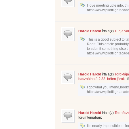
I love meeting utile info, t
https://www.pilotflightaca
Harold Harold
írta a(z)
Tudja val
This is a good subject to ta
Redit. This article probably
to submit something else th
https://www.pilotflightaca
Harold Harold
írta a(z)
Torokfájá
használhatót? 33. héten járok.
f
I got what you intend,bookma
https://www.pilotflightaca
Harold Harold
írta a(z)
Természe
fórumtémában:
It’s nearly impossible to