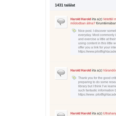
1431 találat
Harold Harold
írta a(z)
Vetettél m
mődodban állna?
fórumtémában
Nice post. I discover some
everyday. Most commonly it i
and exercise a little at the
using content in this little
offer you a link for your in
https://www.pilotflightaca
Harold Harold
írta a(z)
Várandóss
Thank you for the good cri
preparing to do some resea
library but I think I’ve lea
such fantastic information 
https://www. pilotflightaca
Harold Harold
írta a(z)
Ultrahan