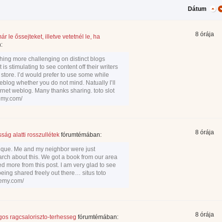
Dátum
8 órája
ár le őssejteket, illetve vetetnél le, ha
:
thing more challenging on distinct blogs
s stimulating to see content off their writers
ir store. I’d would prefer to use some while
 weblog whether you do not mind. Natually I’ll
ternet weblog. Many thanks sharing. toto slot
demy.com/
8 órája
ág alatti rosszullétek
fórumtémában:
tique. Me and my neighbor were just
rch about this. We got a book from our area
rned more from this post. I am very glad to see
being shared freely out there… situs toto
demy.com/
8 órája
gos ragcsaloriszto-terhesseg
fórumtémában: