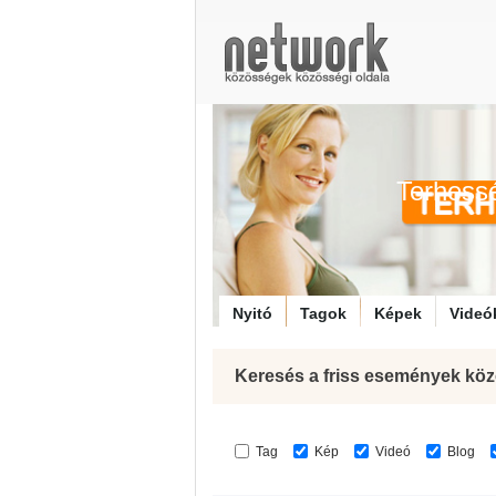
Terhess
Nyitó
Tagok
Képek
Videó
Keresés a friss események köz
Tag
Kép
Videó
Blog