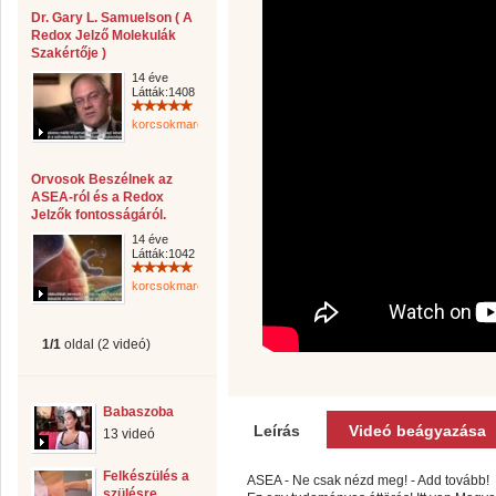
Dr. Gary L. Samuelson ( A
Redox Jelző Molekulák
Szakértője )
14 éve
Látták:1408
korcsokmarcsi
Orvosok Beszélnek az
ASEA-ról és a Redox
Jelzők fontosságáról.
14 éve
Látták:1042
korcsokmarcsi
1/1
oldal (2 videó)
Babaszoba
Leírás
Videó beágyazása
13 videó
Felkészülés a
ASEA - Ne csak nézd meg! - Add tovább!
szülésre