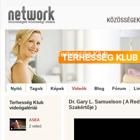
Terhesség Klub
Nyitó
Tagok
Képek
Videók
Blog
Fórum
Li
Dr. Gary L. Samuelson ( A Re
Terhesség Klub
Szakértője )
videógalériái
ASEA
2 videó