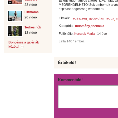
Ez egy tudományos áttörés! Itt van Magy
22 videó
MEGRENDELHETŐ! Sok embernek a vég
http://aseaegeszseg.wenode.hu
Fittmama
26 videó
Címkék:
egészség
gyógyulás
redox
s
Kategória:
Tudomány, technika
Terhes nők
12 videó
Feltöltötte:
Korcsok Maria
|
14 éve
Látta 1407 ember.
Böngéssz a galériák
között!
Értékeld!
Kommentáld!