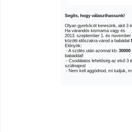
Segíts, hogy választhassunk!
Olyan gyerkőcöt keresünk, akit 3 
Ha várandós kismama vagy és
2013. szeptember 1. és november 
közötti időszakra várod a babádat
Előnyök:
- A szülés után azonnal kb.
30000 
babáddal!
- Csodálatos lehetőség az első 3 é
szülinapra!
- Nem kell aggódnod, mi tudjuk, mi