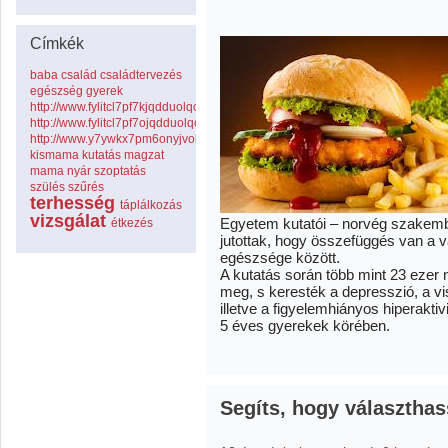
Címkék
baba
család
családtervezés
egészség
gyerek
http://www.fylitcl7pf7kjqdduolqouaxtxbj5ing.com
http://www.fylitcl7pf7ojqdduolqouaxtxbj5ing.com
http://www.y7ywkx7pm6onyjvolbcwrwdoenrf29pb.com
kismama
kutatás
magzat
mama
nyár
szoptatás
szülés
szűrés
terhesség
táplálkozás
vizsgálat
Egyetem kutatói – norvég szakembe
étkezés
jutottak, hogy összefüggés van a v
egészsége között.
A kutatás során több mint 23 ezer
meg, s keresték a depresszió, a v
illetve a figyelemhiányos hiperakti
5 éves gyerekek körében.
Segíts, hogy választha