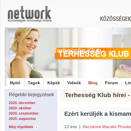
Terhesség Klub
Nyitó
Tagok
Képek
Videók
Blog
Fórum
Li
Terhesség Klub hírei 
Régebbi bejegyzések
2020. december
2020. október
Ezért kerüljék a kismam
2020. szeptember
2020. augusztus
12 éve
|
Keczánné Macskó Pirosk
Még régebbiek