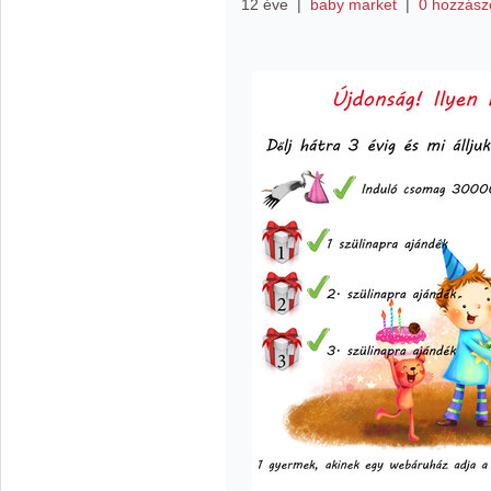
12 éve
|
baby market
|
0 hozzász