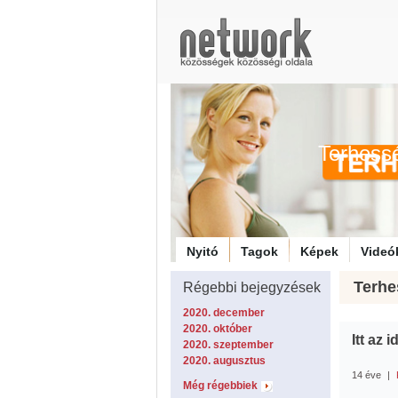
Terhess
Nyitó
Tagok
Képek
Videó
Terhe
Régebbi bejegyzések
2020. december
2020. október
Itt az 
2020. szeptember
2020. augusztus
14 éve
|
Még régebbiek