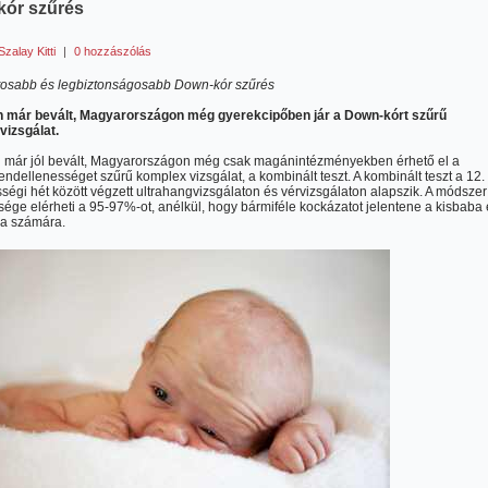
ór szűrés
Szalay Kitti
|
0 hozzászólás
tosabb és legbiztonságosabb Down-kór szűrés
 már bevált, Magyarországon még gyerekcipőben jár a Down-kórt szűrű
vizsgálat.
 már jól bevált, Magyarországon még csak magánintézményekben érhető el a
endellenességet szűrű komplex vizsgálat, a kombinált teszt. A kombinált teszt a 12.
sségi hét között végzett ultrahangvizsgálaton és vérvizsgálaton alapszik. A módszer
ége elérheti a 95-97%-ot, anélkül, hogy bármiféle kockázatot jelentene a kisbaba 
a számára.