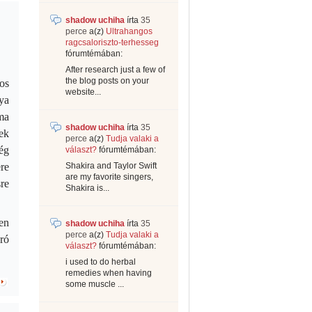
shadow uchiha
írta
35
perce
a(z)
Ultrahangos
ragcsaloriszto-terhesseg
fórumtémában:
After research just a few of
the blog posts on your
os
website...
ya
ma
shadow uchiha
írta
35
ek
perce
a(z)
Tudja valaki a
ég
választ?
fórumtémában:
re
Shakira and Taylor Swift
are my favorite singers,
sre
Shakira is...
en
shadow uchiha
írta
35
perce
a(z)
Tudja valaki a
ró
választ?
fórumtémában:
i used to do herbal
remedies when having
some muscle ...