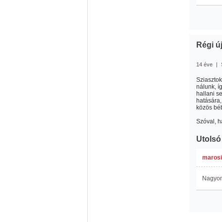
Régi új
14 éve
|
Sziasztok
nálunk, í
hallani s
hatására,
közös béb
Szóval, h
Utolsó
marosi
Nagyon 