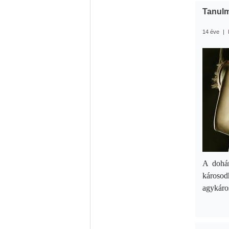
Tanulm
14 éve
|
A dohán
károsod
agykáros