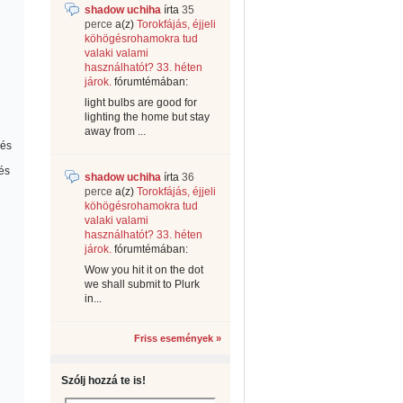
shadow uchiha
írta
35
perce
a(z)
Torokfájás, éjjeli
köhögésrohamokra tud
valaki valami
használhatót? 33. héten
járok.
fórumtémában:
light bulbs are good for
lighting the home but stay
away from ...
 és
és
shadow uchiha
írta
36
perce
a(z)
Torokfájás, éjjeli
köhögésrohamokra tud
valaki valami
használhatót? 33. héten
járok.
fórumtémában:
Wow you hit it on the dot
we shall submit to Plurk
in...
Friss események »
Szólj hozzá te is!