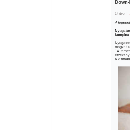
Down-k
14 éve
|
A legpon
Nyugaton
komplex 
Nyugaton
magzati r
14. terhe
érzékenys
a kismam