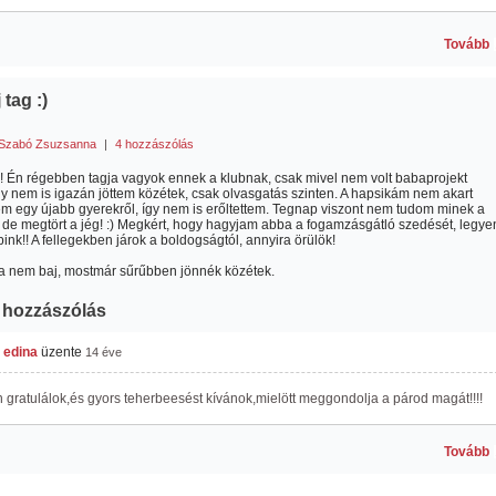
Tovább
 tag :)
Szabó Zsuzsanna
|
4 hozzászólás
! Én régebben tagja vagyok ennek a klubnak, csak mivel nem volt babaprojekt
gy nem is igazán jöttem közétek, csak olvasgatás szinten. A hapsikám nem akart
em egy újabb gyerekről, így nem is erőltettem. Tegnap viszont nem tudom minek a
 de megtört a jég! :) Megkért, hogy hagyjam abba a fogamzásgátló szedését, legye
ink!! A fellegekben járok a boldogságtól, annyira örülök!
a nem baj, mostmár sűrűbben jönnék közétek.
 hozzászólás
 edina
üzente
14 éve
gratulálok,és gyors teherbeesést kívánok,mielött meggondolja a párod magát!!!!
Tovább