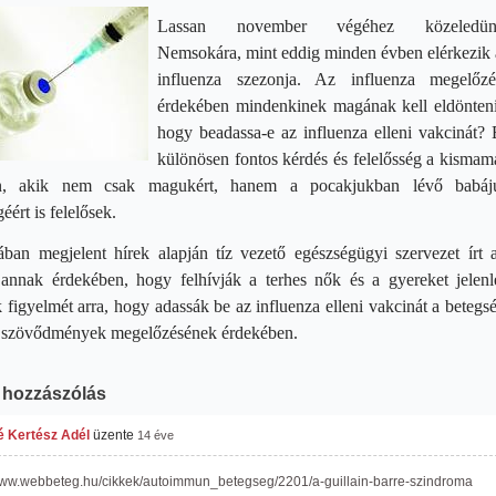
Lassan november végéhez közeledün
Nemsokára, mint eddig minden évben elérkezik 
influenza szezonja. Az influenza megelőzé
érdekében mindenkinek magának kell eldönteni
.com
hogy beadassa-e az influenza elleni vakcinát? 
.com
f29pb.com
különösen fontos kérdés és felelősség a kismam
en, akik nem csak magukért, hanem a pocakjukban lévő babáj
éért is felelősek.
ban megjelent hírek alapján tíz vezető egészségügyi szervezet írt a
t annak érdekében, hogy felhívják a terhes nők és a gyereket jelenl
 figyelmét arra, hogy adassák be az influenza elleni vakcinát a betegs
 a szövődmények megelőzésének érdekében.
 hozzászólás
 Kertész Adél
üzente
14 éve
/www.webbeteg.hu/cikkek/autoimmun_betegseg/2201/a-guillain-barre-szindroma