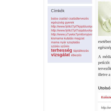
Címkék
baba
család
családtervezés
egészség
gyerek
http://www.fylitcl7pf7kjqdduolqouaxtxbj5ing
http://www.fylitcl7pf7ojqdduolqouaxtxbj5ing
http://www.y7ywkx7pm6onyjvolbcwrwdoenr
kismama
kutatás
magzat
esetéb
mama
nyár
szoptatás
szülés
szűrés
egészség
terhesség
táplálkozás
vizsgálat
étkezés
A médiá
petíció
tervezők
illetve
Utolsó
Koósné
http:/