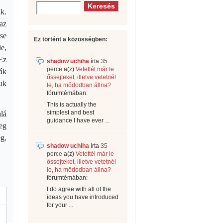
k.
az
se
Ez történt a közösségben:
e,
Ez
shadow uchiha
írta
35
perce
a(z)
Vetettél már le
ák
őssejteket, illetve vetetnél
uk
le, ha mődodban állna?
fórumtémában:
This is actually the
simplest and best
lá
guidance I have ever ...
eg
ég,
shadow uchiha
írta
35
perce
a(z)
Vetettél már le
őssejteket, illetve vetetnél
le, ha mődodban állna?
fórumtémában:
I do agree with all of the
ideas you have introduced
for your ...