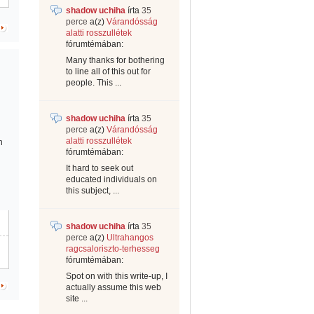
shadow uchiha
írta
35
perce
a(z)
Várandósság
alatti rosszullétek
fórumtémában:
Many thanks for bothering
to line all of this out for
people. This ...
shadow uchiha
írta
35
perce
a(z)
Várandósság
alatti rosszullétek
n
fórumtémában:
It hard to seek out
educated individuals on
this subject, ...
shadow uchiha
írta
35
perce
a(z)
Ultrahangos
ragcsaloriszto-terhesseg
fórumtémában:
Spot on with this write-up, I
actually assume this web
site ...