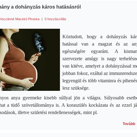
ány a dohányzás káros hatásásról
Keczánné Macskó Piroska
|
0 hozzászólás
Köztudott, hogy a dohányzás kár
hatással van a magzat és az an
egészségére egyaránt. A kisma
szervezete amúgy is nagy terhelésn
van kitéve, amelyet a dohányzással m
jobban fokoz, ezáltal az immunrendsze
legyengül és több vitaminra és pihené
lesz szüksége.
yos anya gyermeke kisebb súllyal jön a világra. Súlyosabb esetb
hat a tüdő szövetállománya is. A koraszülés kockázata és az ezzel já
odások, illetve születési rendellenességek, mint pl.
Tovább