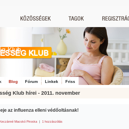
ég Klub
k
Blog
Fórum
Linkek
Friss
sség Klub hírei - 2011. november
ideje az influenza elleni védőoltásnak!
Keczánné Macskó Piroska
|
1 hozzászólás