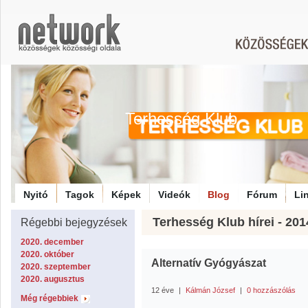
Terhesség Klub
Nyitó
Tagok
Képek
Videók
Blog
Fórum
Li
Terhesség Klub hírei - 2014
Régebbi bejegyzések
2020. december
2020. október
Alternatív Gyógyászat
2020. szeptember
2020. augusztus
12 éve
|
Kálmán József
|
0 hozzászólás
Még régebbiek