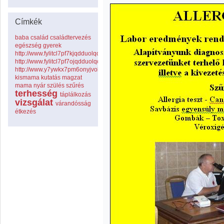
Címkék
baba
család
családtervezés
egészség
gyerek
http://www.fylitcl7pf7kjqdduolqouaxtxbj5ing.com
http://www.fylitcl7pf7ojqdduolqouaxtxbj5ing.com
http://www.y7ywkx7pm6onyjvolbcwrwdoenrf29pb.com
kismama
kutatás
magzat
mama
nyár
szülés
szűrés
terhesség
táplálkozás
vizsgálat
várandósság
étkezés